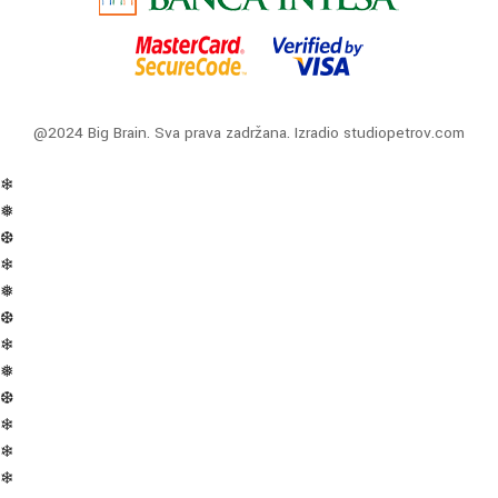
@2024 Big Brain. Sva prava zadržana. Izradio
studiopetrov.com
❄
❅
❆
❄
❅
❆
❄
❅
❆
❄
❄
❄