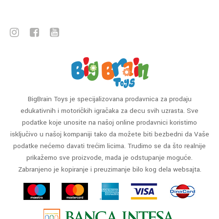
BigBrain Toys je specijalizovana prodavnica za prodaju
edukativnih i motoričkih igračaka za decu svih uzrasta. Sve
podatke koje unosite na našoj online prodavnici koristimo
isključivo u našoj kompaniji tako da možete biti bezbedni da Vaše
podatke nećemo davati trećim licima. Trudimo se da što realnije
prikažemo sve proizvode, mada je odstupanje moguće.
Zabranjeno je kopiranje i preuzimanje bilo kog dela websajta.