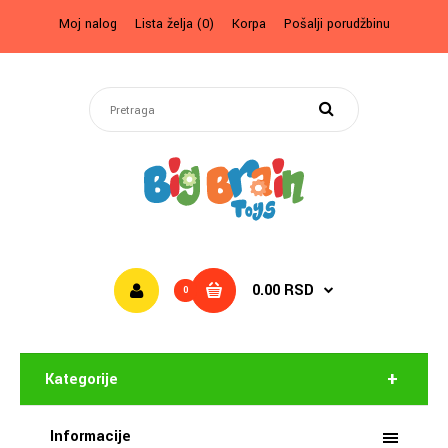
Moj nalog
Lista želja (0)
Korpa
Pošalji porudžbinu
0.00 RSD
0
Kategorije
Informacije