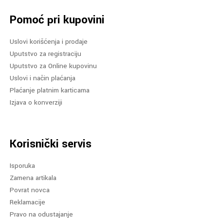
Pomoć pri kupovini
Uslovi korišćenja i prodaje
Uputstvo za registraciju
Uputstvo za Online kupovinu
Uslovi i način plaćanja
Plaćanje platnim karticama
Izjava o konverziji
Korisnički servis
Isporuka
Zamena artikala
Povrat novca
Reklamacije
Pravo na odustajanje