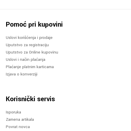
Pomoć pri kupovini
Uslovi korišćenja i prodaje
Uputstvo za registraciju
Uputstvo za Online kupovinu
Uslovi i način plaćanja
Plaćanje platnim karticama
Izjava o konverziji
Korisnički servis
Isporuka
Zamena artikala
Povrat novca