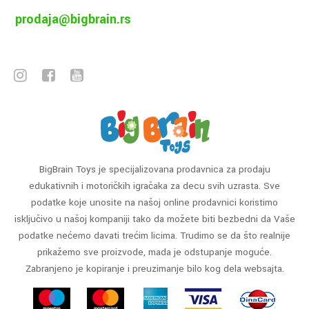
prodaja@bigbrain.rs
BigBrain Toys je specijalizovana prodavnica za prodaju
edukativnih i motoričkih igračaka za decu svih uzrasta. Sve
podatke koje unosite na našoj online prodavnici koristimo
isključivo u našoj kompaniji tako da možete biti bezbedni da Vaše
podatke nećemo davati trećim licima. Trudimo se da što realnije
prikažemo sve proizvode, mada je odstupanje moguće.
Zabranjeno je kopiranje i preuzimanje bilo kog dela websajta.