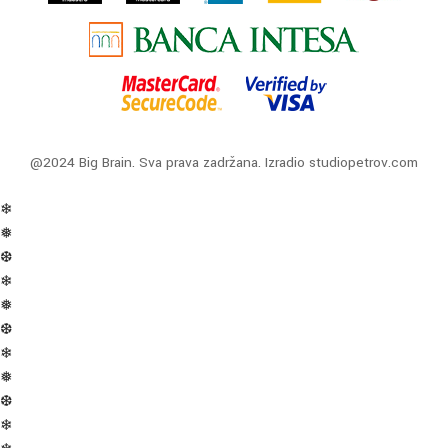
@2024 Big Brain. Sva prava zadržana. Izradio
studiopetrov.com
❄
❅
❆
❄
❅
❆
❄
❅
❆
❄