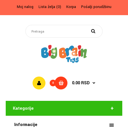
Moj nalog
Lista želja (0)
Korpa
Pošalji porudžbinu
0.00 RSD
0
Kategorije
Informacije