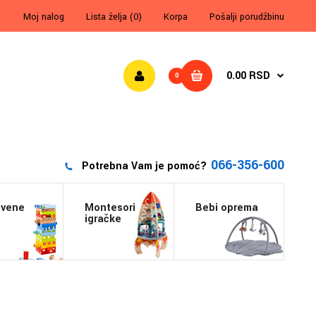
Moj nalog
Lista želja (0)
Korpa
Pošalji porudžbinu
0.00 RSD
0
066-356-600
Potrebna Vam je pomoć?
tvene
Montesori
Bebi oprema
igračke