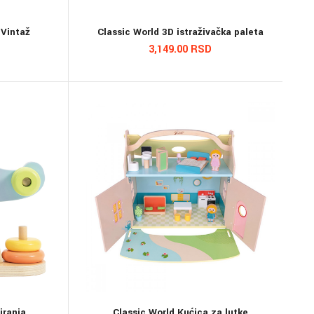
 Vintaž
Classic World 3D istraživačka paleta
3,149.00 RSD
iranja
Classic World Kućica za lutke