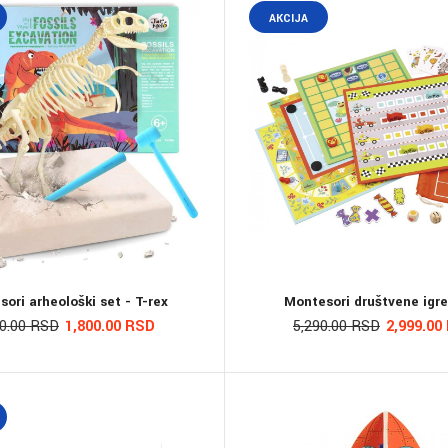
AKCIJA
ori arheološki set - T-rex
Montesori društvene igr
00.00 RSD
1,800.00 RSD
5,290.00 RSD
2,999.00