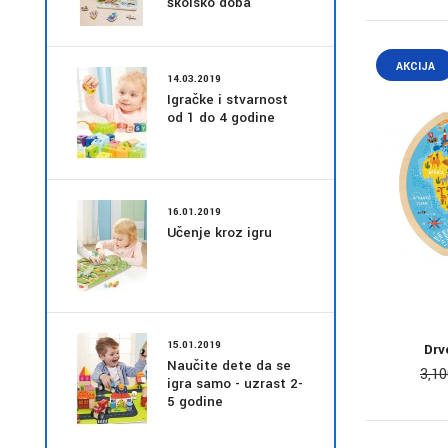
školsko doba
AKCIJA
14.03.2019
Igračke i stvarnost
od 1 do 4 godine
16.01.2019
Učenje kroz igru
15.01.2019
Drv
Naučite dete da se
3,1
igra samo - uzrast 2-
5 godine