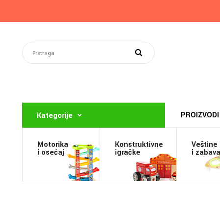
PROIZVODI
Kategorije
Motorika
Konstruktivne
Veštine
i osećaj
igračke
i zabav