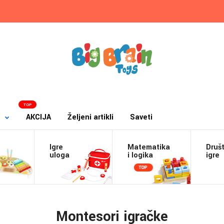
TOP
AKCIJA
Željeni artikli
Saveti
Igre
Matematika
Druš
a
uloga
i logika
igre
Montesori igračke