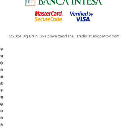
@2024 Big Brain. Sva prava zadržana. Izradio
studiopetrov.com
❄
❅
❆
❄
❅
❆
❄
❅
❆
❄
❄
❄