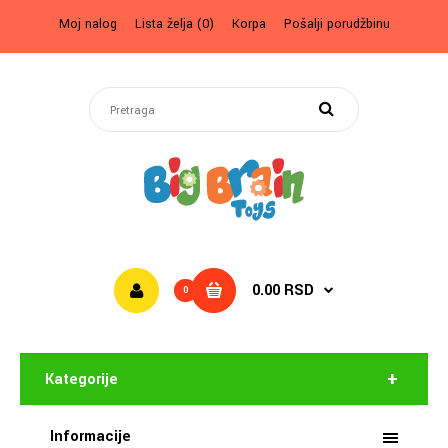
Moj nalog
Lista želja (0)
Korpa
Pošalji porudžbinu
0.00 RSD
0
Kategorije
Informacije