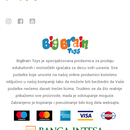
BigBrain Toys je specijalizovana prodavnica za prodaju
edukativnih i motoričkih igračaka za decu svih uzrasta. Sve
podatke koje unosite na našoj online prodavnici koristimo
isključivo u našoj kompaniji tako da možete biti bezbedni da Vaše
podatke nećemo davati trećim licima. Trudimo se da što realnije
prikažemo sve proizvode, mada je odstupanje moguće.
Zabranjeno je kopiranje i preuzimanje bilo kog dela websajta.