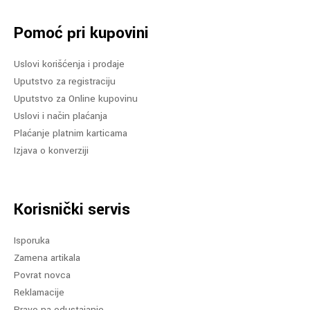
Pomoć pri kupovini
Uslovi korišćenja i prodaje
Uputstvo za registraciju
Uputstvo za Online kupovinu
Uslovi i način plaćanja
Plaćanje platnim karticama
Izjava o konverziji
Korisnički servis
Isporuka
Zamena artikala
Povrat novca
Reklamacije
Pravo na odustajanje