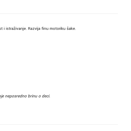
 i istraživanje. Razvija finu motoriku šake.
je neposredno brinu o deci.