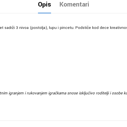
Opis
Komentari
Set sadrži 3 nivoa (postolja), lupu i pincetu. Podstiče kod dece kreativnost
m igranjem i rukovanjem igračkama snose isključivo roditelji i osobe ko