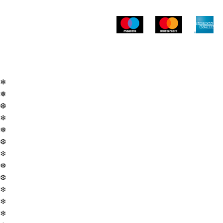
❄
❅
❆
❄
❅
❆
❄
❅
❆
❄
❄
❄