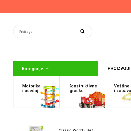
PROIZVODI
Kategorije
Motorika
Konstruktivne
Veštine
i osećaj
igračke
i zabav
Classic World - Set