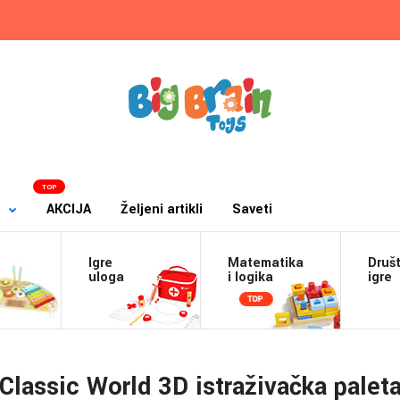
TOP
AKCIJA
Željeni artikli
Saveti
Igre
Matematika
Druš
a
uloga
i logika
igre
Classic World 3D istraživačka palet