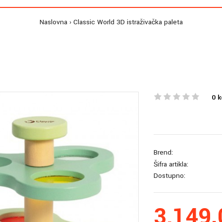
Naslovna
Classic World 3D istraživačka paleta
0 
Brend:
Šifra artikla:
Dostupno:
3,149