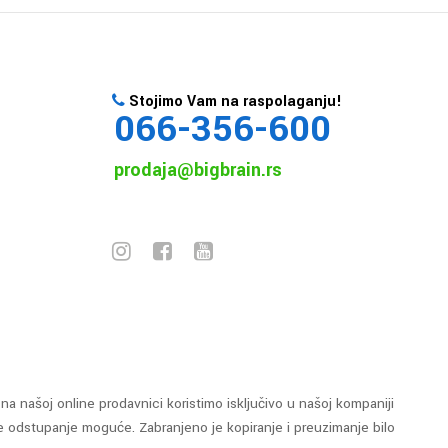
Stojimo Vam na raspolaganju!
066-356-600
prodaja@bigbrain.rs
na našoj online prodavnici koristimo isključivo u našoj kompaniji
e odstupanje moguće. Zabranjeno je kopiranje i preuzimanje bilo