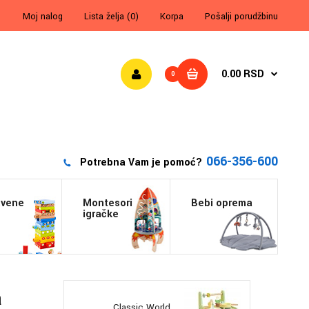
Moj nalog
Lista želja (0)
Korpa
Pošalji porudžbinu
0.00 RSD
0
066-356-600
Potrebna Vam je pomoć?
tvene
Montesori
Bebi oprema
igračke
a
Classic World