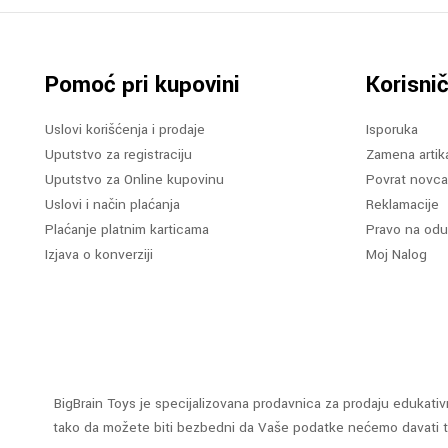
Pomoć pri kupovini
Korisnič
Uslovi korišćenja i prodaje
Isporuka
Uputstvo za registraciju
Zamena artik
Uputstvo za Online kupovinu
Povrat novca
Uslovi i način plaćanja
Reklamacije
Plaćanje platnim karticama
Pravo na odu
Izjava o konverziji
Moj Nalog
BigBrain Toys je specijalizovana prodavnica za prodaju edukativn
tako da možete biti bezbedni da Vaše podatke nećemo davati tre