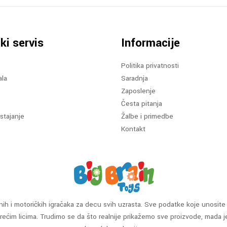
ki servis
Informacije
Politika privatnosti
ala
Saradnja
Zaposlenje
Česta pitanja
stajanje
Žalbe i primedbe
Kontakt
ih i motoričkih igračaka za decu svih uzrasta. Sve podatke koje unosite 
ćim licima. Trudimo se da što realnije prikažemo sve proizvode, mada j