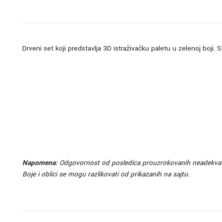
Drveni set koji predstavlja 3D istraživačku paletu u zelenoj boji. 
Napomena:
Odgovornost od posledica prouzrokovanih neadekvatni
Boje i oblici se mogu razlikovati od prikazanih na sajtu.