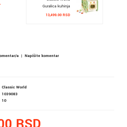
Guralica kuhinja
13,499.00 RSD
komentar/a
|
Napišite komentar
Classic World
1039083
10
.00 RSD