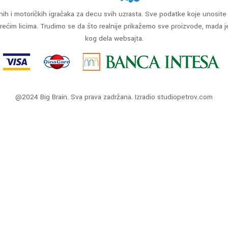
ih i motoričkih igračaka za decu svih uzrasta. Sve podatke koje unosite 
ćim licima. Trudimo se da što realnije prikažemo sve proizvode, mada j
kog dela websajta.
@2024 Big Brain. Sva prava zadržana. Izradio
studiopetrov.com