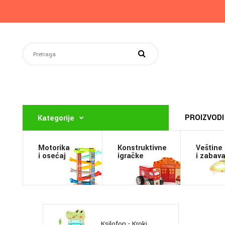
PROIZVODI
Kategorije
Motorika
Konstruktivne
Veštine
i osećaj
igračke
i zabav
Ksilofon - Kroki