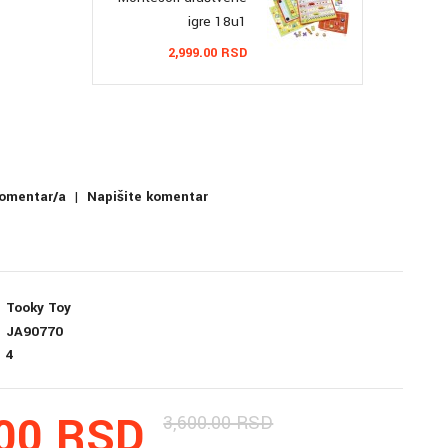
igre 18u1
2,999.00 RSD
komentar/a
|
Napišite komentar
Tooky Toy
JA90770
4
.00 RSD
3,600.00 RSD