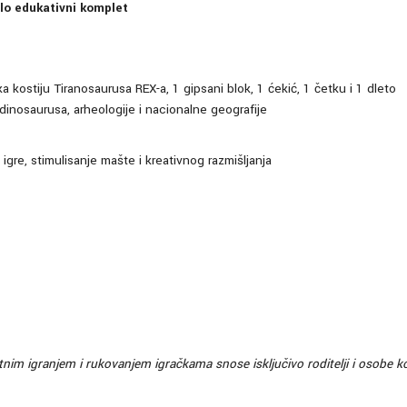
elo edukativni komplet
 kostiju Tiranosaurusa REX-a, 1 gipsani blok, 1 ćekić, 1 četku i 1 dleto
inosaurusa, arheologije i nacionalne geografije
igre, stimulisanje mašte i kreativnog razmišljanja
 igranjem i rukovanjem igračkama snose isključivo roditelji i osobe koje