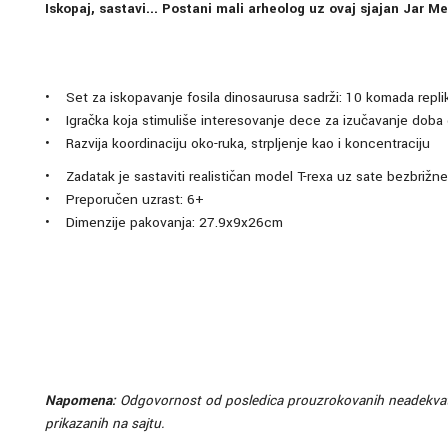
Iskopaj, sastavi... Postani mali arheolog uz ovaj sjajan Jar M
• Set za iskopavanje fosila dinosaurusa sadrži: 10 komada replika
• Igračka koja stimuliše interesovanje dece za izučavanje doba d
• Razvija koordinaciju oko-ruka, strpljenje kao i koncentraciju
• Zadatak je sastaviti realističan model T-rexa uz sate bezbrižne 
• Preporučen uzrast: 6+
• Dimenzije pakovanja: 27.9x9x26cm
Napomena:
Odgovornost od posledica prouzrokovanih neadekvatnim
prikazanih na sajtu.