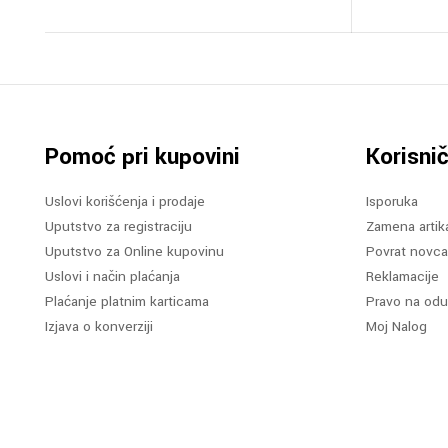
Pomoć pri kupovini
Korisnič
Uslovi korišćenja i prodaje
Isporuka
Uputstvo za registraciju
Zamena artik
Uputstvo za Online kupovinu
Povrat novca
Uslovi i način plaćanja
Reklamacije
Plaćanje platnim karticama
Pravo na odu
Izjava o konverziji
Moj Nalog