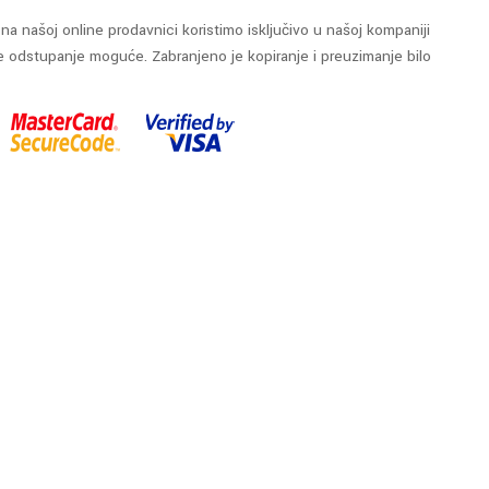
na našoj online prodavnici koristimo isključivo u našoj kompaniji
e odstupanje moguće. Zabranjeno je kopiranje i preuzimanje bilo