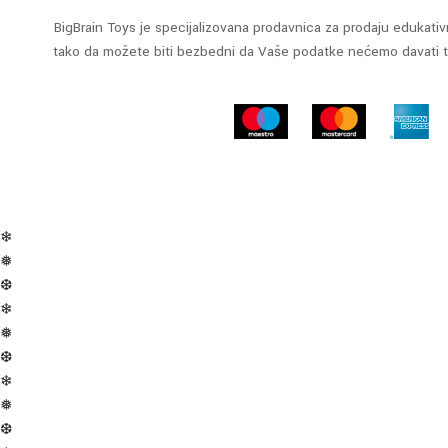
BigBrain Toys je specijalizovana prodavnica za prodaju edukativn
tako da možete biti bezbedni da Vaše podatke nećemo davati tre
❄
❅
❆
❄
❅
❆
❄
❅
❆