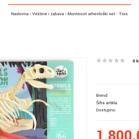
Naslovna
Veštine i zabava
Montesori arheološki set - T-rex
0 
Brend:
Šifra artikla:
Dostupno:
1,800