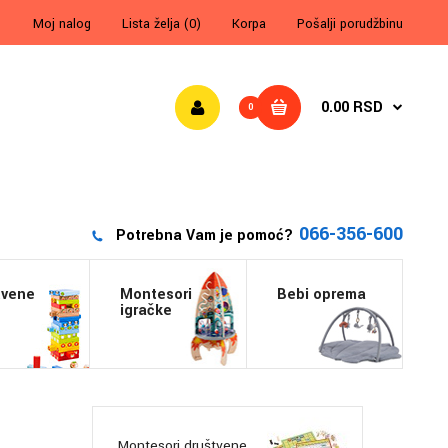
Moj nalog
Lista želja (0)
Korpa
Pošalji porudžbinu
0.00 RSD
0
066-356-600
Potrebna Vam je pomoć?
tvene
Montesori
Bebi oprema
igračke
Montesori društvene