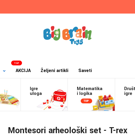
TOP
AKCIJA
Željeni artikli
Saveti
Igre
Matematika
Druš
a
uloga
i logika
igre
Montesori arheološki set - T-rex