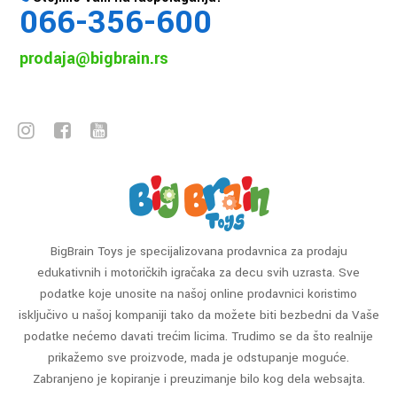
066-356-600
prodaja@bigbrain.rs
BigBrain Toys je specijalizovana prodavnica za prodaju
edukativnih i motoričkih igračaka za decu svih uzrasta. Sve
podatke koje unosite na našoj online prodavnici koristimo
isključivo u našoj kompaniji tako da možete biti bezbedni da Vaše
podatke nećemo davati trećim licima. Trudimo se da što realnije
prikažemo sve proizvode, mada je odstupanje moguće.
Zabranjeno je kopiranje i preuzimanje bilo kog dela websajta.