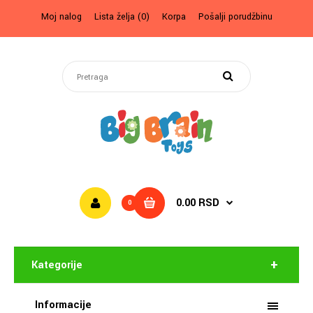
Moj nalog
Lista želja (0)
Korpa
Pošalji porudžbinu
0.00 RSD
0
Kategorije
Informacije