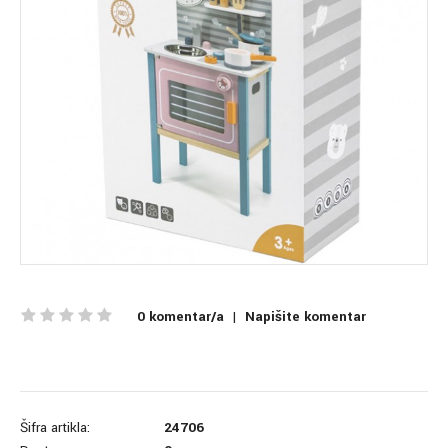
0 komentar/a
|
Napišite komentar
Šifra artikla:
24706