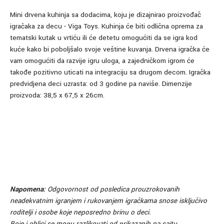
Mini drvena kuhinja sa dodacima, koju je dizajnirao proizvođač
igračaka za decu - Viga Toys. Kuhinja će biti odlična oprema za
tematski kutak u vrtiću ili će detetu omogućiti da se igra kod
kuće kako bi poboljšalo svoje veštine kuvanja. Drvena igračka će
vam omogućiti da razvije igru uloga, a zajedničkom igrom će
takođe pozitivno uticati na integraciju sa drugom decom. Igračka
predvidjena deci uzrasta: od 3 godine pa naviše. Dimenzije
proizvoda: 38,5 x 67,5 x 26cm.
Napomena:
Odgovornost od posledica prouzrokovanih
neadekvatnim igranjem i rukovanjem igračkama snose isključivo
roditelji i osobe koje neposredno brinu o deci.
Boje i oblici se mogu razlikovati od prikazanih na sajtu.