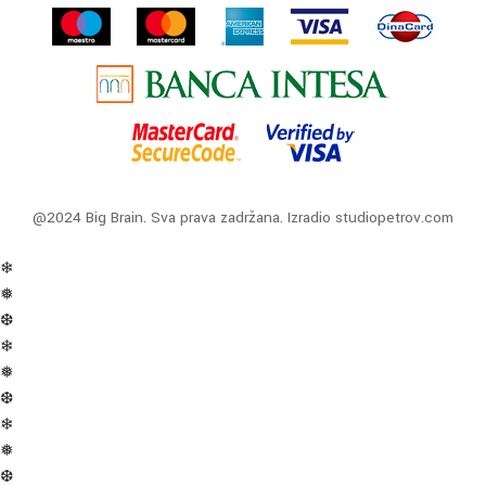
@2024 Big Brain. Sva prava zadržana. Izradio
studiopetrov.com
❄
❅
❆
❄
❅
❆
❄
❅
❆