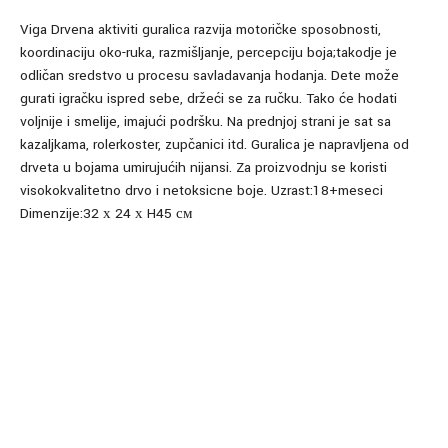
Viga Drvena aktiviti guralica razvija motoričke sposobnosti,
koordinaciju oko-ruka, razmišljanje, percepciju boja;takodje je
odličan sredstvo u procesu savladavanja hodanja. Dete može
gurati igračku ispred sebe, držeći se za ručku. Tako će hodati
voljnije i smelije, imajući podršku. Na prednjoj strani je sat sa
kazaljkama, rolerkoster, zupčanici itd. Guralica je napravljena od
drveta u bojama umirujućih nijansi. Za proizvodnju se koristi
visokokvalitetno drvo i netoksicne boje. Uzrast:18+meseci
Dimenzije:32 х 24 х H45 см