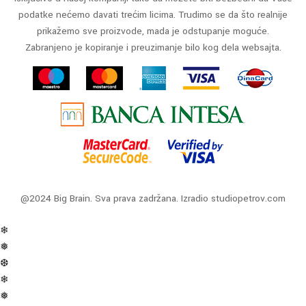
podatke nećemo davati trećim licima. Trudimo se da što realnije
prikažemo sve proizvode, mada je odstupanje moguće.
Zabranjeno je kopiranje i preuzimanje bilo kog dela websajta.
@2024 Big Brain. Sva prava zadržana. Izradio
studiopetrov.com
❄
❅
❆
❄
❅