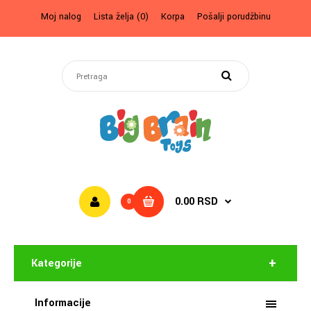
Moj nalog
Lista želja (0)
Korpa
Pošalji porudžbinu
0.00 RSD
0
Kategorije
Informacije