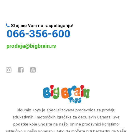
Stojimo Vam na raspolaganju!
066-356-600
prodaja@bigbrain.rs
BigBrain Toys je specijalizovana prodavnica za prodaju
edukativnih i motoričkih igračaka za decu svih uzrasta. Sve
podatke koje unosite na našoj online prodavnici koristimo
isključivo u našoj kompaniji tako da možete biti bezbedni da Vaše