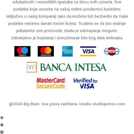
edukativnih i motoričkih igračaka za decu svih uzrasta. Sve
podatke koje unosite na našoj online prodavnici koristimo
isključivo u našoj kompaniji tako da možete biti bezbedni da Vaše
podatke nećemo davati trećim licima. Trudimo se da što realnije
prikažemo sve proizvode, mada je odstupanje moguće.
Zabranjeno je kopiranje i preuzimanje bilo kog dela websajta.
@2024 Big Brain. Sva prava zadržana. Izradio
studiopetrov.com
❄
❅
❆