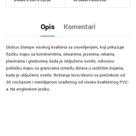
DODAJ U LISTU ŽELJA
UPOREDI PROIZVOD
Opis
Komentari
Globus štampe visokog kvaliteta sa osvetljenjem, koji prikazuje
fizičku mapu sa kontinentima, okeanima, jezerima, rekama,
planinama i gradovima, kada je isključeno svetlo, odnosno
političku mapu sa granicama između država u različitim bojama,
kada je uključeno svetlo. Rotiranje levo/desno sa prečnikom od
30 cm,bazom i meridijanom izrađenog od visoko kvalitetnog PVC-
a. Na engleskom jeziku.