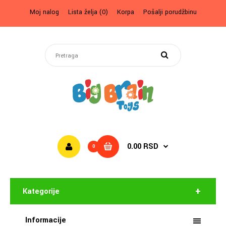
Moj nalog
Lista želja (0)
Korpa
Pošalji porudžbinu
0.00 RSD
0
Kategorije
Informacije