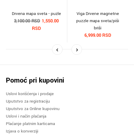
Drvena mapa sveta - puzle
Viga Drvene magnetne
3,100.00 RSD
1,550.00
puzzle mapa sveta/piši
briši
RSD
6,999.00 RSD
Pomoć pri kupovini
Uslovi korišćenja i prodaje
Uputstvo za registraciju
Uputstvo za Online kupovinu
Uslovi i način plaćanja
Plaćanje platnim karticama
Izjava o konverziji